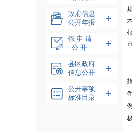
政府信息
公开年报
依 申 请
公 开
县区政府
信息公开
公开事项
标准目录