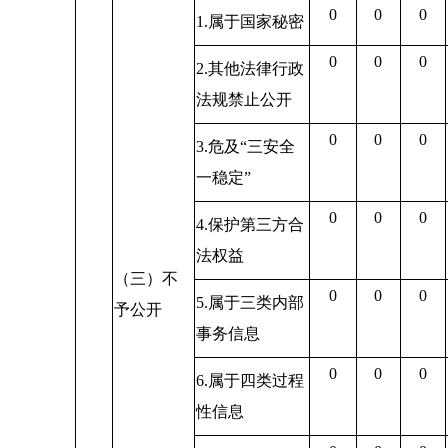
0
0
0
1.属于国家秘密
0
0
0
2.其他法律行政
法规禁止公开
0
0
0
3.危及“三安全
一稳定”
0
0
0
4.保护第三方合
法权益
（三）不
0
0
0
5.属于三类内部
予公开
事务信息
0
0
0
6.属于四类过程
性信息