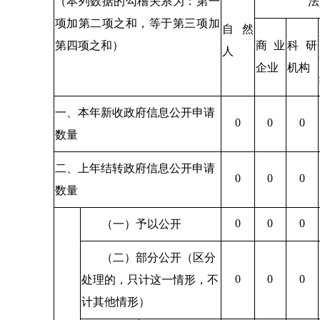
（本列数据的勾稽关系为：第一
法
项加第二项之和，等于第三项加
自然
第四项之和）
商业
科研
人
企业
机构
一、本年新收政府信息公开申请
0
0
0
数量
二、上年结转政府信息公开申请
0
0
0
数量
0
0
0
（一）予以公开
（二）部分公开（区分
0
0
0
处理的，只计这一情形，不
计其他情形）