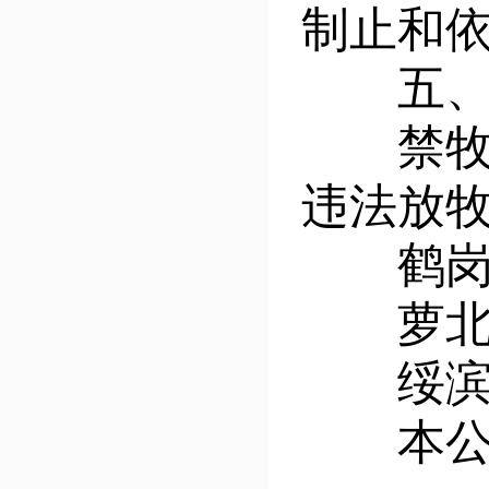
制止和
五、监
禁牧期
违法放
鹤岗市林
萝北县林
绥滨县林
本公告