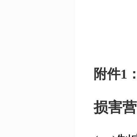
鹤岗
2
附件1
损害营