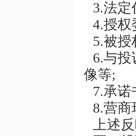
3.法
4.授
5.被
6.与
像等;
7.承
8.营
上述反