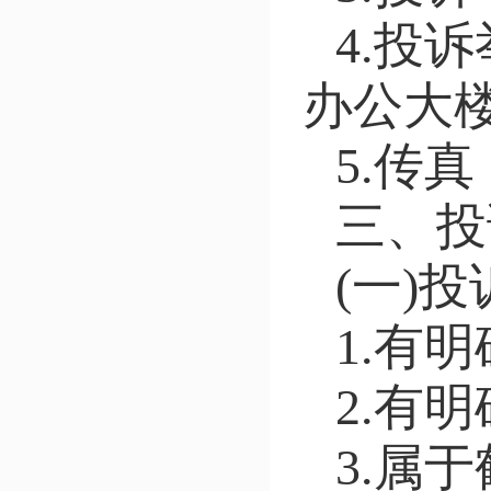
4.投
办公大楼
5.传真：
三、投
(一)
1.有
2.有
3.属