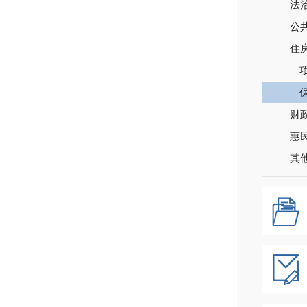
法
公
住
财
惠
其