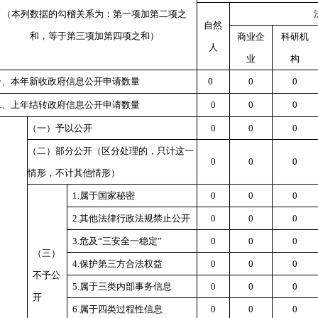
（本列数据的勾稽关系为：第一项加第二项之
自然
和，等于第三项加第四项之和）
商业企
科研机
人
业
构
一、本年新收政府信息公开申请数量
0
0
0
二、上年结转政府信息公开申请数量
0
0
0
（一）予以公开
0
0
0
（二）部分公开（区分处理的，只计这一
0
0
0
情形，不计其他情形）
1.属于国家秘密
0
0
0
2.其他法律行政法规禁止公开
0
0
0
3.危及“三安全一稳定”
0
0
0
（三）
4.保护第三方合法权益
0
0
0
不予公
5.属于三类内部事务信息
0
0
0
开
6.属于四类过程性信息
0
0
0