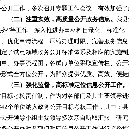
务公开工作，多次
召开专题工作会议，
有效
加强
了
（
二
）
注重实效，高质量公开政务信息
。
我县
服务”等工作，深入推进办事材料目录化、标准化
节、优化申请流程、
压缩办理时限、
完善服务信息
制定
了
试点领域政务公开标准体系及相应的实施制
知单、办事流程图，
各试点单位采取宣传栏、公开
种形式全方位公开，
为群众提供优质、高效、便捷
（三）强化监督，高标准定位信息公开工作。
位目标考核责任制，作为对各部门及其主要领导进
共
42
个单位纳入
政务公开目标考核工作，其中：
县
务公开领导小组主要领导多次亲自听取汇报，研究
政务公开办对各部门政府信息公开工作进行监督检