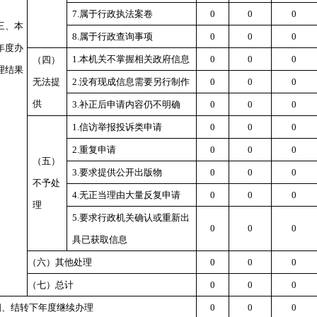
7.属于行政执法案卷
0
0
0
三、本
8.属于行政查询事项
0
0
0
年度办
1.本机关不掌握相关政府信息
0
0
0
（四）
理结果
无法提
2.没有现成信息需要另行制作
0
0
0
供
3.补正后申请内容仍不明确
0
0
0
1.信访举报投诉类申请
0
0
0
2.重复申请
0
0
0
（五）
3.要求提供公开出版物
0
0
0
不予处
4.无正当理由大量反复申请
0
0
0
理
5.要求行政机关确认或重新出
0
0
0
具已获取信息
（六）其他处理
0
0
0
（七）总计
0
0
0
四、结转下年度继续办理
0
0
0