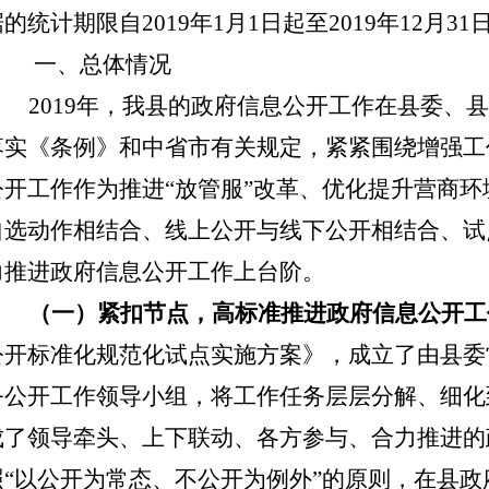
据的统计期限自
201
9
年
1月1日起至201
9
年
12月31
一、
总体情况
2019年，我县的政府信息公开工作在县委、
落实《条例》和中省市有关规定，紧紧围绕增强工
公开工
作作为推进“
放管服
”改革、优化提升营商
自选动作相结合、线上公开与线下公开相结合、试
力推进政府信息公开工作上台阶。
（一）紧扣节点，高标准推进政府信息公开工
公开标准化规范化试点实施方案》，
成立了由县委
务公开工作领导小组，
将工作任务层层分解、细化
成了领导牵头、上下联动、各方参与、合力推进的
照
“以公开为常态、不公开为例外”的原则，
在县政