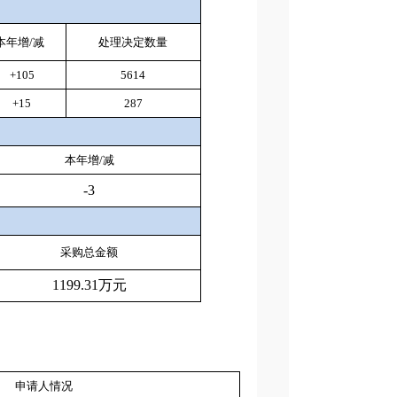
本年增
/
减
处理决定数量
+105
5614
+15
287
本年增
/
减
-3
采购总金额
1199.31
万元
申请人情况