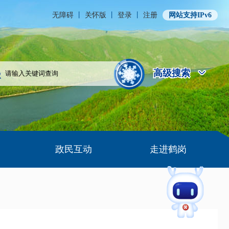
无障碍
丨
关怀版
丨
登录
丨
注册
网站支持IPv6
高级搜索
高级搜索
政民互动
走进鹤岗