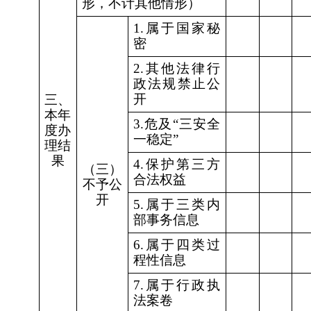
形，不计其他情形）
1.属于国家秘
密
2.其他法律行
政法规禁止公
开
三、
本年
3.危及“三安全
度办
一稳定”
理结
果
4.保护第三方
（三）
合法权益
不予公
开
5.属于三类内
部事务信息
6.属于四类过
程性信息
7.属于行政执
法案卷