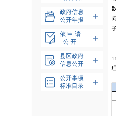
政府信息
公开年报
子
依 申 请
公 开
县区政府
信息公开
公开事项
标准目录