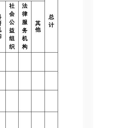
社
法
会
律
科
总
公
服
研
其
计
机
他
益
务
构
组
机
织
构