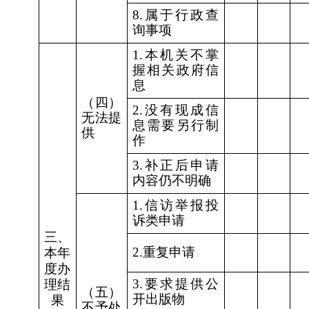
8.属于行政查
询事项
1.本机关不掌
握相关政府信
息
（四）
2.没有现成信
无法提
息需要另行制
供
作
3.补正后申请
内容仍不明确
1.信访举报投
诉类申请
三、
2.重复申请
本年
度办
3.要求提供公
理结
（五）
开出版物
果
不予处