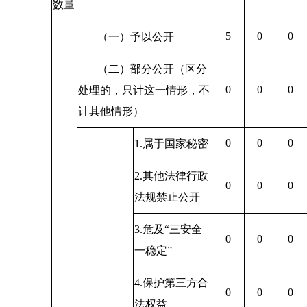
数量
5
0
0
（一）予以公开
（二）部分公开（区分
0
0
0
处理的，只计这一情形，不
计其他情形）
0
0
0
1.属于国家秘密
2.其他法律行政
0
0
0
法规禁止公开
3.危及“三安全
0
0
0
一稳定”
4.保护第三方合
0
0
0
法权益