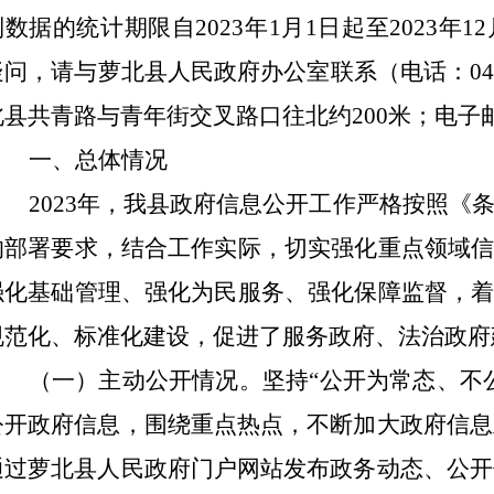
列数据的统计期限自
202
3
年
1月1日起至202
3
年
1
疑问，请与
萝北县人民政府办公室
联系（电话：
0
北县共青路与青年街交叉路口往北约
200米
；电子
一、
总体情况
202
3
年，我县政府信息公开工作严格按照《
的部署要求，结合工作实际，切实强化重点领域
强化基础管理、强化为民服务、强化保障监督，
规范化、标准化建设，促进了服务政府、法治政府
（一）
主动公开情况。
坚持
“公开为常态、不
公开政府信息，围绕重点热点，不断加大政府信息主
通过萝北县人民政府门户网站发布政务动态、公开